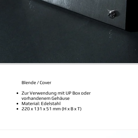
Blende​ / Cover
Zur Verwendung mit UP Box oder
vorhandenem Gehäuse
Material: Edelstahl
220 x 131 x 51 mm (H x B x T)