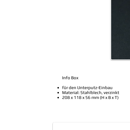
Info Box
für den Unterputz-Einbau
Material: Stahlblech, verzinkt
208 x 118 x 56 mm (H x B x T)