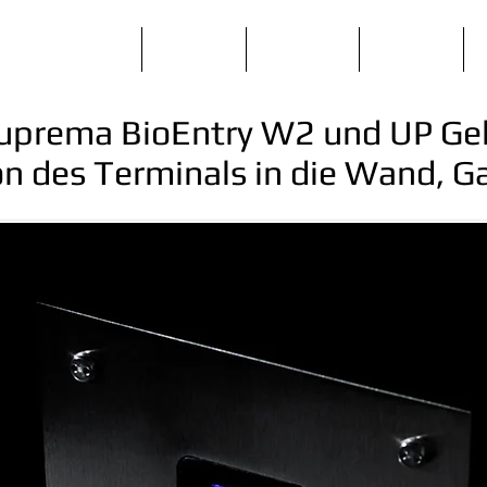
Home
Über uns
Download
Produkte
Suprema BioEntry W2 und UP Geh
on des Terminals in die Wand, Gat