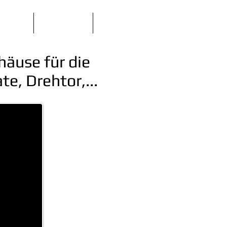
Kontakt
Online Shop
More
äuse für die
e, Drehtor,...